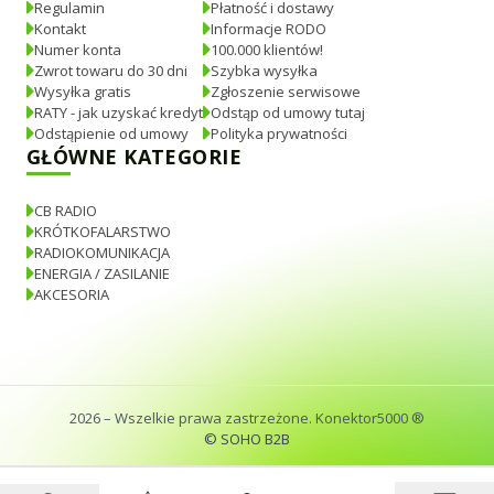
Regulamin
Płatność i dostawy
Kontakt
Informacje RODO
Numer konta
100.000 klientów!
Zwrot towaru do 30 dni
Szybka wysyłka
Wysyłka gratis
Zgłoszenie serwisowe
RATY - jak uzyskać kredyt
Odstąp od umowy tutaj
Odstąpienie od umowy
Polityka prywatności
GŁÓWNE KATEGORIE
CB RADIO
KRÓTKOFALARSTWO
RADIOKOMUNIKACJA
ENERGIA / ZASILANIE
AKCESORIA
2026
– Wszelkie prawa zastrzeżone. Konektor5000 ®
© SOHO B2B