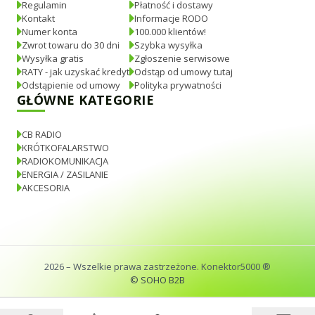
Regulamin
Płatność i dostawy
Kontakt
Informacje RODO
Numer konta
100.000 klientów!
Zwrot towaru do 30 dni
Szybka wysyłka
Wysyłka gratis
Zgłoszenie serwisowe
RATY - jak uzyskać kredyt
Odstąp od umowy tutaj
Odstąpienie od umowy
Polityka prywatności
GŁÓWNE KATEGORIE
CB RADIO
KRÓTKOFALARSTWO
RADIOKOMUNIKACJA
ENERGIA / ZASILANIE
AKCESORIA
2026
– Wszelkie prawa zastrzeżone. Konektor5000 ®
© SOHO B2B