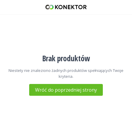
Anteny
42 671 98 07
512 093 509
sklep@konektor5000.pl
Brak produktów
Niestety nie znaleziono żadnych produktów spełniających Twoje
kryteria.
Wróć do poprzedniej strony