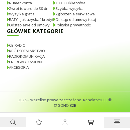
Numer konta
100.000 klientów!
Zwrot towaru do 30 dni
Szybka wysyłka
Wysyłka gratis
Zgłoszenie serwisowe
RATY - jak uzyskać kredyt
Odstąp od umowy tutaj
Odstąpienie od umowy
Polityka prywatności
GŁÓWNE KATEGORIE
CB RADIO
KRÓTKOFALARSTWO
RADIOKOMUNIKACJA
ENERGIA / ZASILANIE
AKCESORIA
2026
– Wszelkie prawa zastrzeżone. Konektor5000 ®
© SOHO B2B