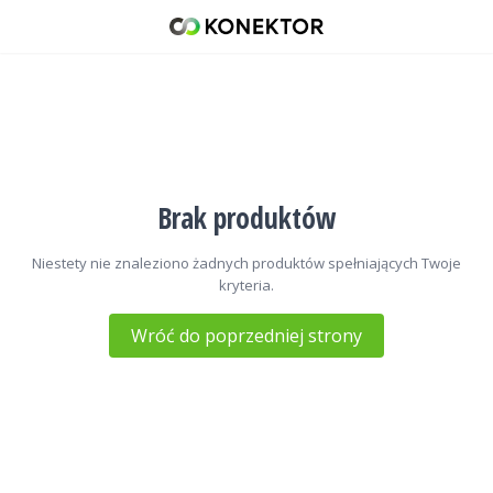
CB radia ręczne (27MHz)
42 671 98 07
512 093 509
sklep@konektor5000.pl
Brak produktów
Niestety nie znaleziono żadnych produktów spełniających Twoje
kryteria.
Wróć do poprzedniej strony