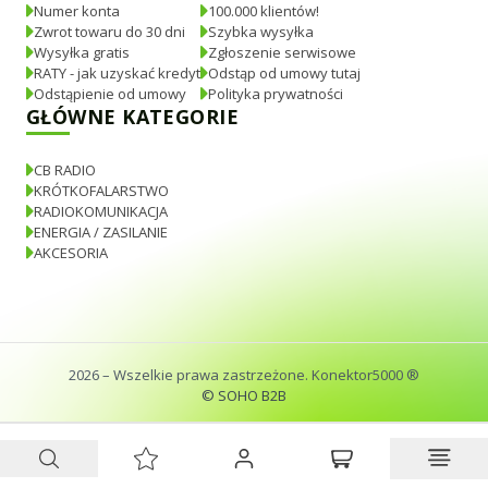
Numer konta
100.000 klientów!
Zwrot towaru do 30 dni
Szybka wysyłka
Wysyłka gratis
Zgłoszenie serwisowe
RATY - jak uzyskać kredyt
Odstąp od umowy tutaj
Odstąpienie od umowy
Polityka prywatności
GŁÓWNE KATEGORIE
CB RADIO
KRÓTKOFALARSTWO
RADIOKOMUNIKACJA
ENERGIA / ZASILANIE
AKCESORIA
2026
– Wszelkie prawa zastrzeżone. Konektor5000 ®
© SOHO B2B