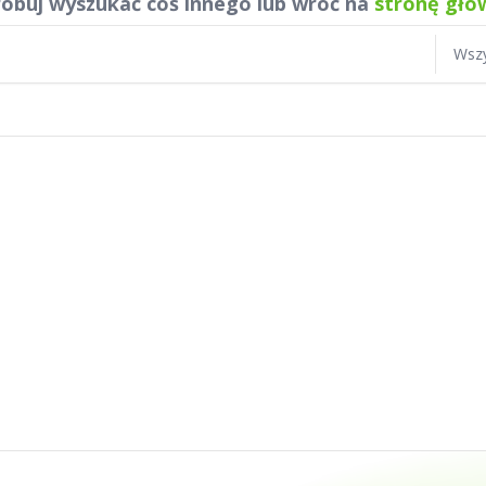
óbuj wyszukać coś innego lub wróć na
stronę głó