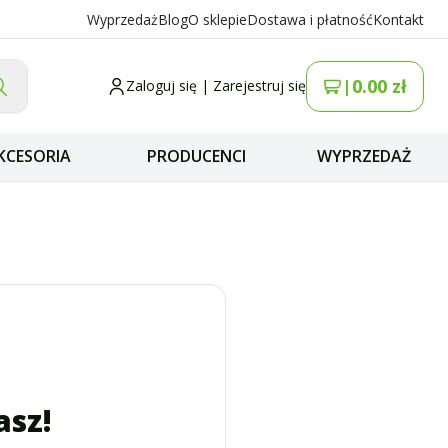
Wyprzedaż
Blog
O sklepie
Dostawa i płatność
Kontakt
0.00
zł
|
Zaloguj się
|
Zarejestruj się
KCESORIA
PRODUCENCI
WYPRZEDAŻ
asz!