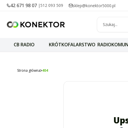
42 671 98 07
|
512 093 509
sklep@konektor5000.pl
CB RADIO
KRÓTKOFALARSTWO
RADIOKOMUN
Strona główna
404
Ups