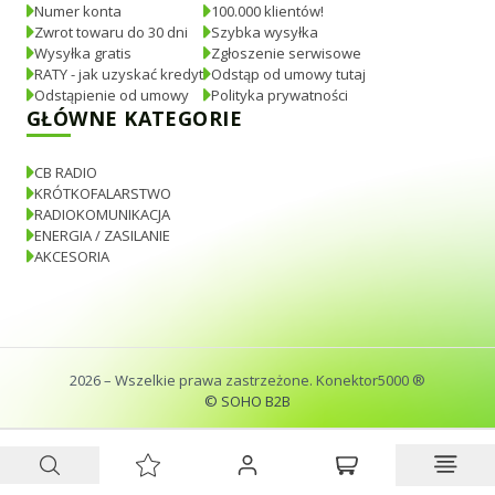
Numer konta
100.000 klientów!
Zwrot towaru do 30 dni
Szybka wysyłka
Wysyłka gratis
Zgłoszenie serwisowe
RATY - jak uzyskać kredyt
Odstąp od umowy tutaj
Odstąpienie od umowy
Polityka prywatności
GŁÓWNE KATEGORIE
CB RADIO
KRÓTKOFALARSTWO
RADIOKOMUNIKACJA
ENERGIA / ZASILANIE
AKCESORIA
2026
– Wszelkie prawa zastrzeżone. Konektor5000 ®
© SOHO B2B