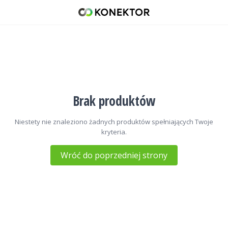
Promienniki do anten
42 671 98 07
512 093 509
sklep@konektor5000.pl
Brak produktów
Niestety nie znaleziono żadnych produktów spełniających Twoje
kryteria.
Wróć do poprzedniej strony