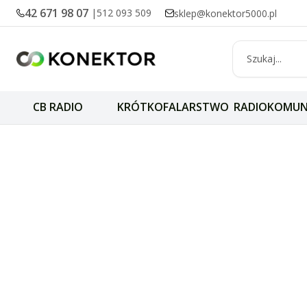
42 671 98 07
|
512 093 509
sklep@konektor5000.pl
CB RADIO
KRÓTKOFALARSTWO
RADIOKOMUN
Retraktory Gear 