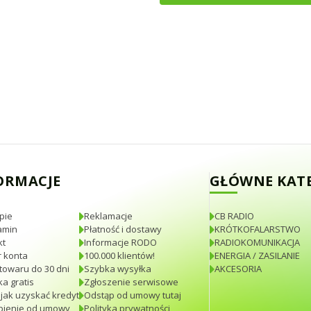
ORMACJE
GŁÓWNE KAT
pie
Reklamacje
CB RADIO
amin
Płatność i dostawy
KRÓTKOFALARSTWO
kt
Informacje RODO
RADIOKOMUNIKACJA
 konta
100.000 klientów!
ENERGIA / ZASILANIE
towaru do 30 dni
Szybka wysyłka
AKCESORIA
a gratis
Zgłoszenie serwisowe
 jak uzyskać kredyt
Odstąp od umowy tutaj
pienie od umowy
Polityka prywatności