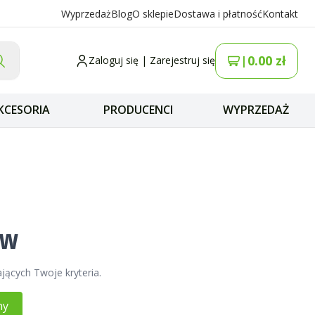
Wyprzedaż
Blog
O sklepie
Dostawa i płatność
Kontakt
0.00
zł
|
Zaloguj się
|
Zarejestruj się
KCESORIA
PRODUCENCI
WYPRZEDAŻ
ów
jących Twoje kryteria.
ny