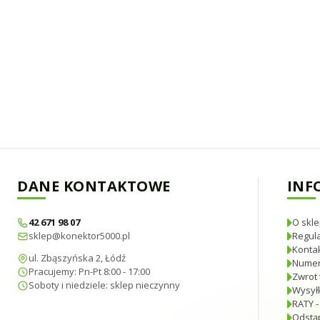
DANE KONTAKTOWE
INF
42 671 98 07
O skle
sklep@konektor5000.pl
Regul
Konta
ul. Zbąszyńska 2, Łódź
Numer
Pracujemy: Pn-Pt 8:00 - 17:00
Zwrot 
Soboty i niedziele: sklep nieczynny
Wysyłk
RATY -
Odstą