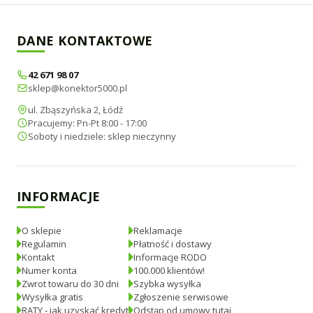
DANE KONTAKTOWE
42 671 98 07
sklep@konektor5000.pl
ul. Zbąszyńska 2, Łódź
Pracujemy: Pn-Pt 8:00 - 17:00
Soboty i niedziele: sklep nieczynny
INFORMACJE
O sklepie
Reklamacje
Regulamin
Płatność i dostawy
Kontakt
Informacje RODO
Numer konta
100.000 klientów!
Zwrot towaru do 30 dni
Szybka wysyłka
Wysyłka gratis
Zgłoszenie serwisowe
RATY - jak uzyskać kredyt
Odstąp od umowy tutaj