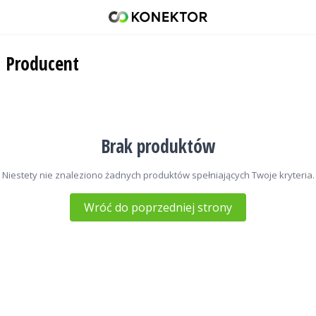
Indel B
42 671 98 07
Producent
512 093 509
sklep@konektor5000.pl
Brak produktów
Niestety nie znaleziono żadnych produktów spełniających Twoje kryteria.
Wróć do poprzedniej strony