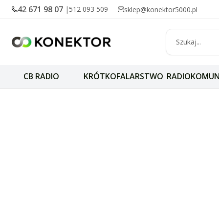
42 671 98 07
|
512 093 509
sklep@konektor5000.pl
CB RADIO
KRÓTKOFALARSTWO
RADIOKOMUN
Akumulatory Ico