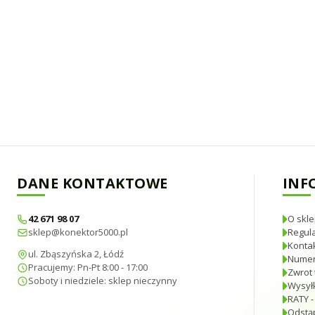
DANE KONTAKTOWE
INF
42 671 98 07
O skle
sklep@konektor5000.pl
Regul
Konta
ul. Zbąszyńska 2, Łódź
Numer
Pracujemy: Pn-Pt 8:00 - 17:00
Zwrot 
Soboty i niedziele: sklep nieczynny
Wysyłk
RATY -
Odstą