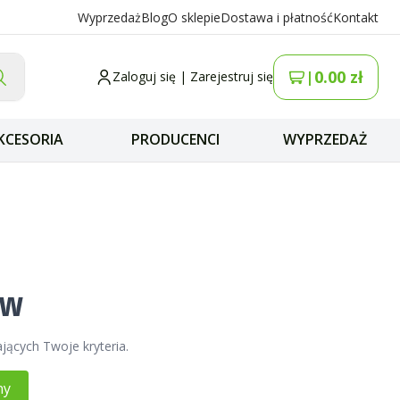
Wyprzedaż
Blog
O sklepie
Dostawa i płatność
Kontakt
0.00
zł
|
Zaloguj się
|
Zarejestruj się
KCESORIA
PRODUCENCI
WYPRZEDAŻ
ów
jących Twoje kryteria.
ny