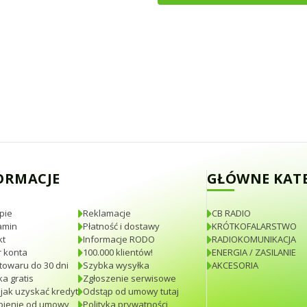
ORMACJE
GŁÓWNE KAT
pie
Reklamacje
CB RADIO
amin
Płatność i dostawy
KRÓTKOFALARSTWO
kt
Informacje RODO
RADIOKOMUNIKACJA
 konta
100.000 klientów!
ENERGIA / ZASILANIE
towaru do 30 dni
Szybka wysyłka
AKCESORIA
a gratis
Zgłoszenie serwisowe
 jak uzyskać kredyt
Odstąp od umowy tutaj
pienie od umowy
Polityka prywatności