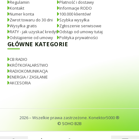
Regulamin
Płatność i dostawy
Kontakt
Informacje RODO
Numer konta
100.000 klientów!
Zwrot towaru do 30 dni
Szybka wysyłka
Wysyłka gratis
Zgłoszenie serwisowe
RATY - jak uzyskać kredyt
Odstąp od umowy tutaj
Odstąpienie od umowy
Polityka prywatności
GŁÓWNE KATEGORIE
CB RADIO
KRÓTKOFALARSTWO
RADIOKOMUNIKACJA
ENERGIA / ZASILANIE
AKCESORIA
2026
– Wszelkie prawa zastrzeżone. Konektor5000 ®
© SOHO B2B