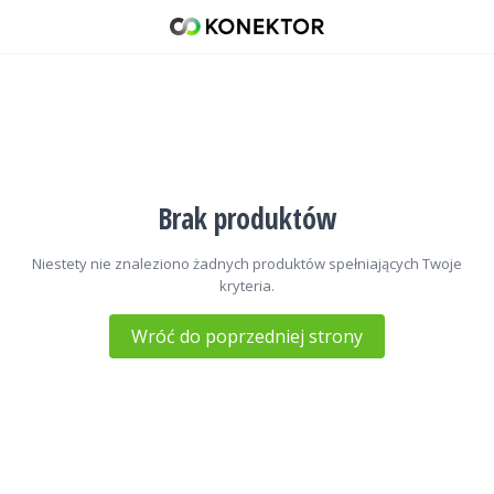
Zasilacze radiowe
42 671 98 07
512 093 509
sklep@konektor5000.pl
Brak produktów
Niestety nie znaleziono żadnych produktów spełniających Twoje
kryteria.
Wróć do poprzedniej strony