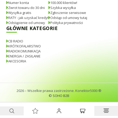
Numer konta
100.000 klientów!
Zwrot towaru do 30 dni
Szybka wysyłka
Wysyłka gratis
Zgłoszenie serwisowe
RATY - jak uzyskać kredyt
Odstąp od umowy tutaj
Odstąpienie od umowy
Polityka prywatności
GŁÓWNE KATEGORIE
CB RADIO
KRÓTKOFALARSTWO
RADIOKOMUNIKACJA
ENERGIA / ZASILANIE
AKCESORIA
2026
– Wszelkie prawa zastrzeżone. Konektor5000 ®
© SOHO B2B