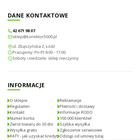
DANE KONTAKTOWE
42 671 98 07
sklep@konektor5000.pl
ul. Zbąszyńska 2, Łódź
Pracujemy: Pn-Pt 8:00 - 17:00
Soboty i niedziele: sklep nieczynny
INFORMACJE
O sklepie
Reklamacje
Regulamin
Płatność i dostawy
Kontakt
Informacje RODO
Numer konta
100.000 klientów!
Zwrot towaru do 30 dni
Szybka wysyłka
Wysyłka gratis
Zgłoszenie serwisowe
RATY - jak uzyskać kredyt
Odstąp od umowy tutaj