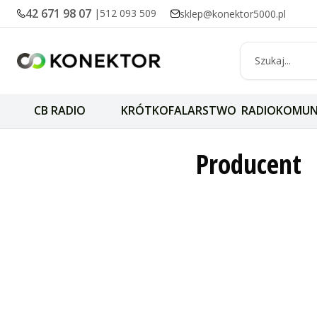
42 671 98 07
|
512 093 509
sklep@konektor5000.pl
CB RADIO
KRÓTKOFALARSTWO
RADIOKOMUN
Elari
Producent