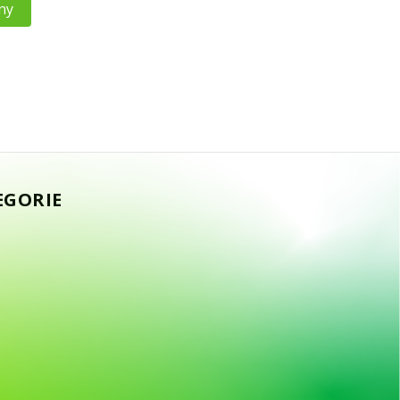
ny
EGORIE