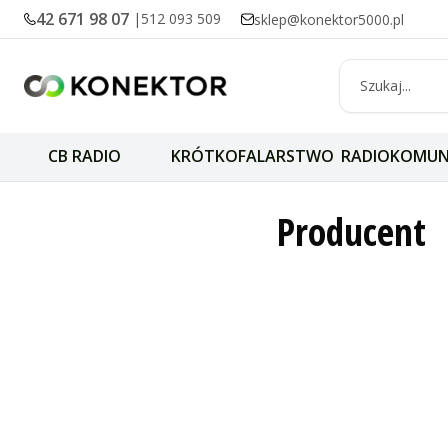
42 671 98 07
|
512 093 509
sklep@konektor5000.pl
CB RADIO
KRÓTKOFALARSTWO
RADIOKOMUN
OBD Link
Producent