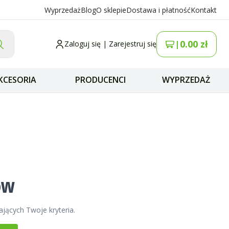
Wyprzedaż
Blog
O sklepie
Dostawa i płatność
Kontakt
0.00
zł
|
Zaloguj się
|
Zarejestruj się
KCESORIA
PRODUCENCI
WYPRZEDAŻ
ów
ających Twoje kryteria.