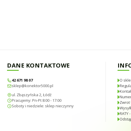
DANE KONTAKTOWE
INF
42 671 98 07
O skle
sklep@konektor5000.pl
Regul
Konta
ul. Zbąszyńska 2, Łódź
Numer
Pracujemy: Pn-Pt 8:00 - 17:00
Zwrot 
Soboty i niedziele: sklep nieczynny
Wysyłk
RATY -
Odstą