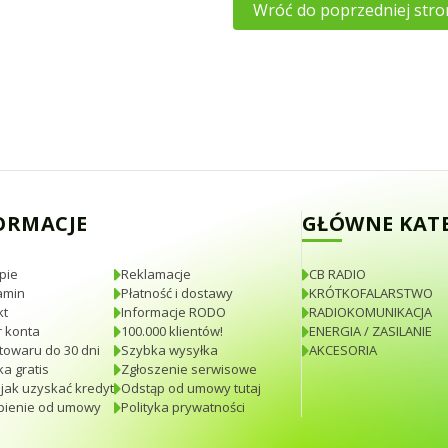
Wróć do poprzedniej stro
ORMACJE
GŁÓWNE KAT
pie
Reklamacje
CB RADIO
amin
Płatność i dostawy
KRÓTKOFALARSTWO
kt
Informacje RODO
RADIOKOMUNIKACJA
 konta
100.000 klientów!
ENERGIA / ZASILANIE
towaru do 30 dni
Szybka wysyłka
AKCESORIA
a gratis
Zgłoszenie serwisowe
 jak uzyskać kredyt
Odstąp od umowy tutaj
pienie od umowy
Polityka prywatności