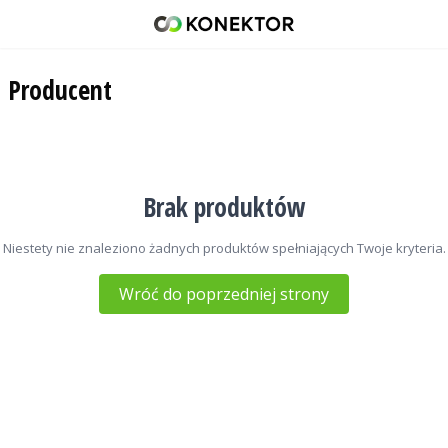
Sonar
42 671 98 07
Producent
512 093 509
sklep@konektor5000.pl
Brak produktów
Niestety nie znaleziono żadnych produktów spełniających Twoje kryteria.
Wróć do poprzedniej strony