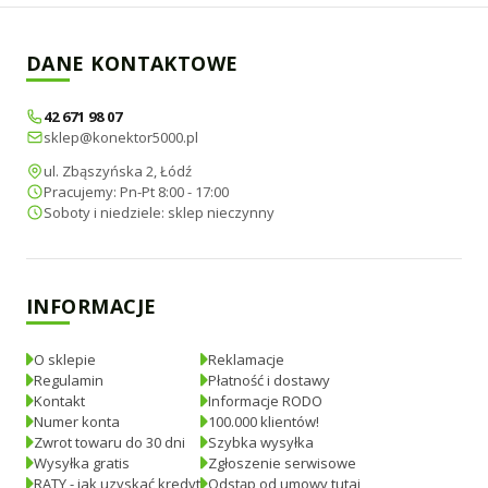
DANE KONTAKTOWE
42 671 98 07
sklep@konektor5000.pl
ul. Zbąszyńska 2, Łódź
Pracujemy: Pn-Pt 8:00 - 17:00
Soboty i niedziele: sklep nieczynny
INFORMACJE
O sklepie
Reklamacje
Regulamin
Płatność i dostawy
Kontakt
Informacje RODO
Numer konta
100.000 klientów!
Zwrot towaru do 30 dni
Szybka wysyłka
Wysyłka gratis
Zgłoszenie serwisowe
RATY - jak uzyskać kredyt
Odstąp od umowy tutaj