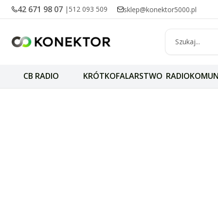
42 671 98 07
|
512 093 509
sklep@konektor5000.pl
CB RADIO
KRÓTKOFALARSTWO
RADIOKOMUN
Uchwyty do anten