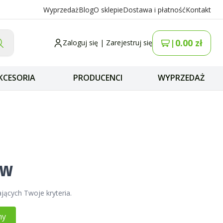
Wyprzedaż
Blog
O sklepie
Dostawa i płatność
Kontakt
0.00
zł
|
Zaloguj się
|
Zarejestruj się
KCESORIA
PRODUCENCI
WYPRZEDAŻ
ów
jących Twoje kryteria.
ny