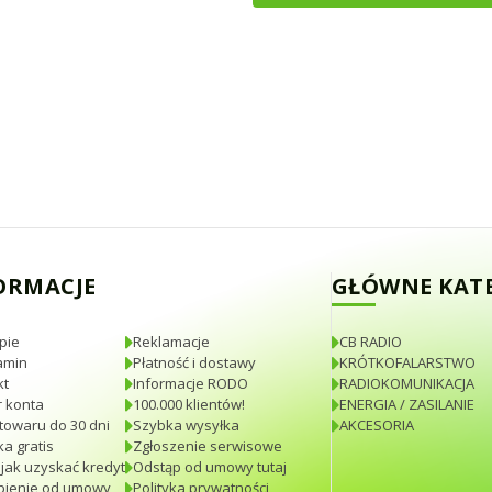
ORMACJE
GŁÓWNE KAT
pie
Reklamacje
CB RADIO
amin
Płatność i dostawy
KRÓTKOFALARSTWO
kt
Informacje RODO
RADIOKOMUNIKACJA
 konta
100.000 klientów!
ENERGIA / ZASILANIE
towaru do 30 dni
Szybka wysyłka
AKCESORIA
a gratis
Zgłoszenie serwisowe
 jak uzyskać kredyt
Odstąp od umowy tutaj
pienie od umowy
Polityka prywatności