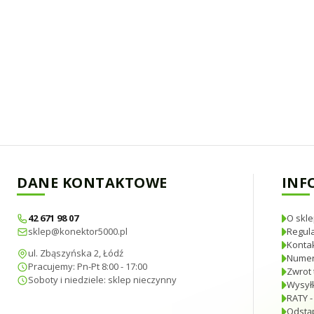
DANE KONTAKTOWE
INF
42 671 98 07
O skle
sklep@konektor5000.pl
Regul
Konta
ul. Zbąszyńska 2, Łódź
Numer
Pracujemy: Pn-Pt 8:00 - 17:00
Zwrot 
Soboty i niedziele: sklep nieczynny
Wysyłk
RATY -
Odstą