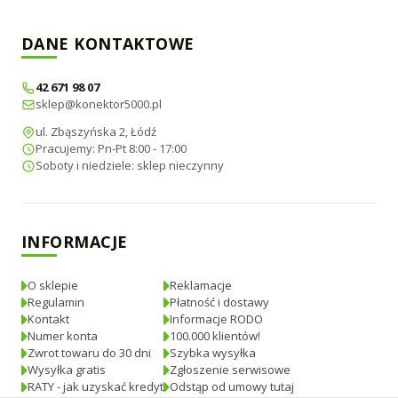
DANE KONTAKTOWE
42 671 98 07
sklep@konektor5000.pl
ul. Zbąszyńska 2, Łódź
Pracujemy: Pn-Pt 8:00 - 17:00
Soboty i niedziele: sklep nieczynny
INFORMACJE
O sklepie
Reklamacje
Regulamin
Płatność i dostawy
Kontakt
Informacje RODO
Numer konta
100.000 klientów!
Zwrot towaru do 30 dni
Szybka wysyłka
Wysyłka gratis
Zgłoszenie serwisowe
RATY - jak uzyskać kredyt
Odstąp od umowy tutaj