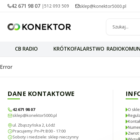
42 671 98 07
|
512 093 509
sklep@konektor5000.pl
CB RADIO
KRÓTKOFALARSTWO
RADIOKOMUN
Podkładka gumow
Error
DANE KONTAKTOWE
INF
42 671 98 07
O skle
sklep@konektor5000.pl
Regul
Konta
ul. Zbąszyńska 2, Łódź
Numer
Pracujemy: Pn-Pt 8:00 - 17:00
Zwrot 
Soboty i niedziele: sklep nieczynny
Wysyłk