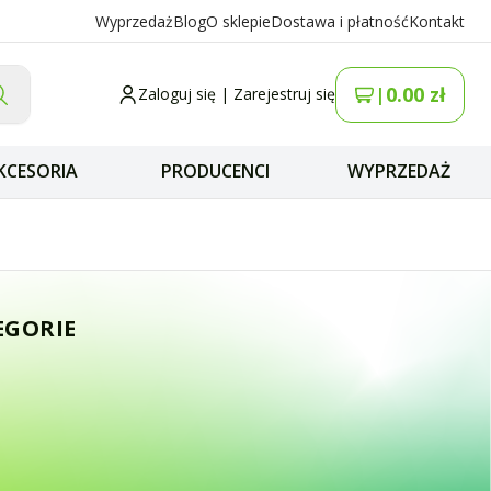
Wyprzedaż
Blog
O sklepie
Dostawa i płatność
Kontakt
0.00
zł
|
Zaloguj się
|
Zarejestruj się
KCESORIA
PRODUCENCI
WYPRZEDAŻ
. do Sirio MAG 1
EGORIE