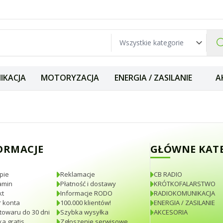
IKACJA
MOTORYZACJA
ENERGIA / ZASILANIE
A
a 157mm (guma np
ORMACJE
GŁÓWNE KAT
pie
Reklamacje
CB RADIO
amin
Płatność i dostawy
KRÓTKOFALARSTWO
kt
Informacje RODO
RADIOKOMUNIKACJA
 konta
100.000 klientów!
ENERGIA / ZASILANIE
towaru do 30 dni
Szybka wysyłka
AKCESORIA
a gratis
Zgłoszenie serwisowe