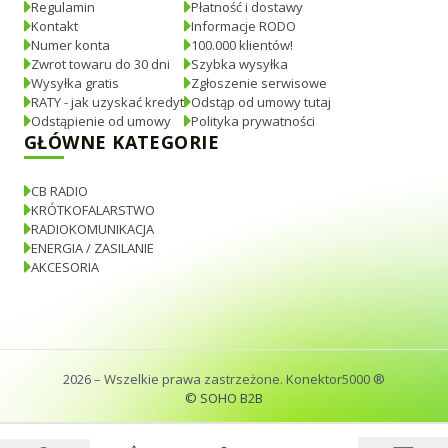
Regulamin
Płatność i dostawy
Kontakt
Informacje RODO
Numer konta
100.000 klientów!
Zwrot towaru do 30 dni
Szybka wysyłka
Wysyłka gratis
Zgłoszenie serwisowe
RATY - jak uzyskać kredyt
Odstąp od umowy tutaj
Odstąpienie od umowy
Polityka prywatności
GŁÓWNE KATEGORIE
CB RADIO
KRÓTKOFALARSTWO
RADIOKOMUNIKACJA
ENERGIA / ZASILANIE
AKCESORIA
2026
– Wszelkie prawa zastrzeżone. Konektor5000 ®
© SOHO B2B