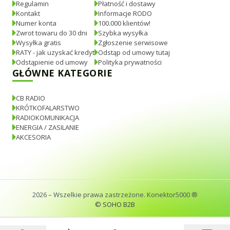
Regulamin
Płatność i dostawy
Kontakt
Informacje RODO
Numer konta
100.000 klientów!
Zwrot towaru do 30 dni
Szybka wysyłka
Wysyłka gratis
Zgłoszenie serwisowe
RATY - jak uzyskać kredyt
Odstąp od umowy tutaj
Odstąpienie od umowy
Polityka prywatności
GŁÓWNE KATEGORIE
CB RADIO
KRÓTKOFALARSTWO
RADIOKOMUNIKACJA
ENERGIA / ZASILANIE
AKCESORIA
2026
– Wszelkie prawa zastrzeżone. Konektor5000 ®
© SOHO B2B