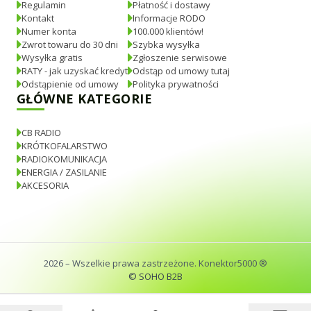
Regulamin
Płatność i dostawy
Kontakt
Informacje RODO
Numer konta
100.000 klientów!
Zwrot towaru do 30 dni
Szybka wysyłka
Wysyłka gratis
Zgłoszenie serwisowe
RATY - jak uzyskać kredyt
Odstąp od umowy tutaj
Odstąpienie od umowy
Polityka prywatności
GŁÓWNE KATEGORIE
CB RADIO
KRÓTKOFALARSTWO
RADIOKOMUNIKACJA
ENERGIA / ZASILANIE
AKCESORIA
2026
– Wszelkie prawa zastrzeżone. Konektor5000 ®
© SOHO B2B