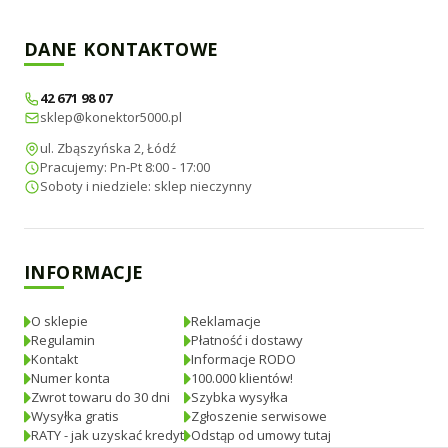
DANE KONTAKTOWE
42 671 98 07
sklep@konektor5000.pl
ul. Zbąszyńska 2, Łódź
Pracujemy: Pn-Pt 8:00 - 17:00
Soboty i niedziele: sklep nieczynny
INFORMACJE
O sklepie
Reklamacje
Regulamin
Płatność i dostawy
Kontakt
Informacje RODO
Numer konta
100.000 klientów!
Zwrot towaru do 30 dni
Szybka wysyłka
Wysyłka gratis
Zgłoszenie serwisowe
RATY - jak uzyskać kredyt
Odstąp od umowy tutaj