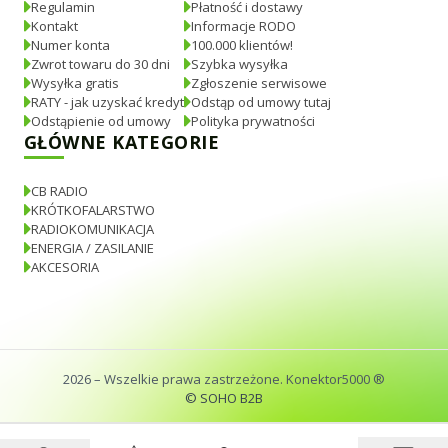
Regulamin
Płatność i dostawy
Kontakt
Informacje RODO
Numer konta
100.000 klientów!
Zwrot towaru do 30 dni
Szybka wysyłka
Wysyłka gratis
Zgłoszenie serwisowe
RATY - jak uzyskać kredyt
Odstąp od umowy tutaj
Odstąpienie od umowy
Polityka prywatności
GŁÓWNE KATEGORIE
CB RADIO
KRÓTKOFALARSTWO
RADIOKOMUNIKACJA
ENERGIA / ZASILANIE
AKCESORIA
2026
– Wszelkie prawa zastrzeżone. Konektor5000 ®
© SOHO B2B