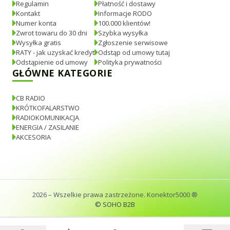
Regulamin
Płatność i dostawy
Kontakt
Informacje RODO
Numer konta
100.000 klientów!
Zwrot towaru do 30 dni
Szybka wysyłka
Wysyłka gratis
Zgłoszenie serwisowe
RATY - jak uzyskać kredyt
Odstąp od umowy tutaj
Odstąpienie od umowy
Polityka prywatności
GŁÓWNE KATEGORIE
CB RADIO
KRÓTKOFALARSTWO
RADIOKOMUNIKACJA
ENERGIA / ZASILANIE
AKCESORIA
2026
– Wszelkie prawa zastrzeżone. Konektor5000 ®
© SOHO B2B