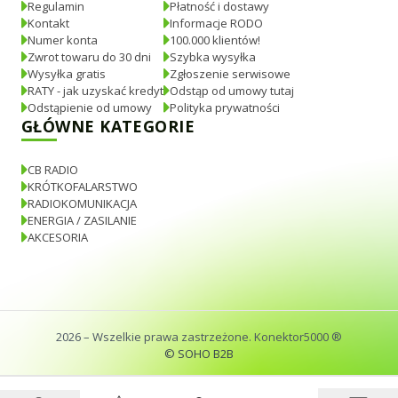
Regulamin
Płatność i dostawy
Kontakt
Informacje RODO
Numer konta
100.000 klientów!
Zwrot towaru do 30 dni
Szybka wysyłka
Wysyłka gratis
Zgłoszenie serwisowe
RATY - jak uzyskać kredyt
Odstąp od umowy tutaj
Odstąpienie od umowy
Polityka prywatności
GŁÓWNE KATEGORIE
CB RADIO
KRÓTKOFALARSTWO
RADIOKOMUNIKACJA
ENERGIA / ZASILANIE
AKCESORIA
2026
– Wszelkie prawa zastrzeżone. Konektor5000 ®
© SOHO B2B