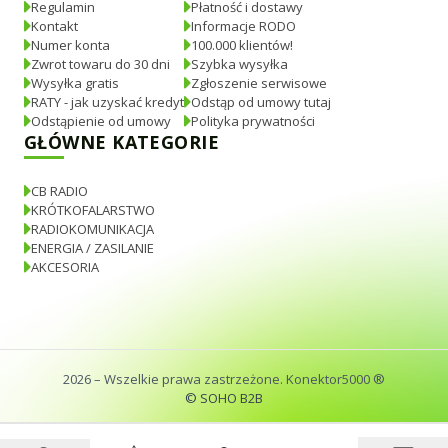
Regulamin
Płatność i dostawy
Kontakt
Informacje RODO
Numer konta
100.000 klientów!
Zwrot towaru do 30 dni
Szybka wysyłka
Wysyłka gratis
Zgłoszenie serwisowe
RATY - jak uzyskać kredyt
Odstąp od umowy tutaj
Odstąpienie od umowy
Polityka prywatności
GŁÓWNE KATEGORIE
CB RADIO
KRÓTKOFALARSTWO
RADIOKOMUNIKACJA
ENERGIA / ZASILANIE
AKCESORIA
2026
– Wszelkie prawa zastrzeżone. Konektor5000 ®
© SOHO B2B