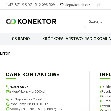
42 671 98 07
|
512 093 509
sklep@konektor5000.pl
CB RADIO
KRÓTKOFALARSTWO
RADIOKOMUN
Jetfon SWR-171 m
Error
DANE KONTAKTOWE
INF
42 671 98 07
O skle
sklep@konektor5000.pl
Regul
Konta
ul. Zbąszyńska 2, Łódź
Numer
Pracujemy: Pn-Pt 8:00 - 17:00
Zwrot 
Soboty i niedziele: sklep nieczynny
Wysyłk