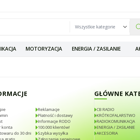
IKACJA
MOTORYZACJA
ENERGIA / ZASILANIE
A
iernik SWR oraz 
ORMACJE
GŁÓWNE KAT
pie
Reklamacje
CB RADIO
amin
Płatność i dostawy
KRÓTKOFALARSTWO
kt
Informacje RODO
RADIOKOMUNIKACJA
 konta
100.000 klientów!
ENERGIA / ZASILANIE
towaru do 30 dni
Szybka wysyłka
AKCESORIA
a gratis
Zgłoszenie serwisowe