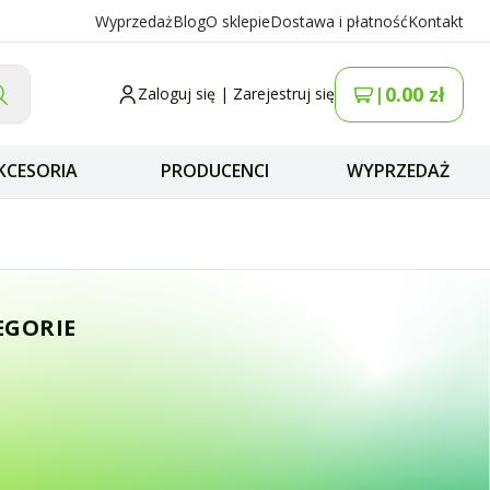
Wyprzedaż
Blog
O sklepie
Dostawa i płatność
Kontakt
0.00
zł
|
Zaloguj się
|
Zarejestruj się
KCESORIA
PRODUCENCI
WYPRZEDAŻ
mocy - reflektom
EGORIE