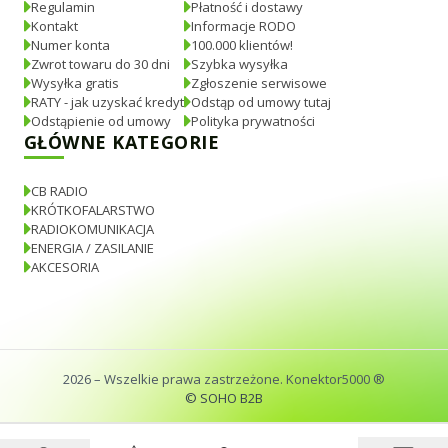
Regulamin
Płatność i dostawy
Kontakt
Informacje RODO
Numer konta
100.000 klientów!
Zwrot towaru do 30 dni
Szybka wysyłka
Wysyłka gratis
Zgłoszenie serwisowe
RATY - jak uzyskać kredyt
Odstąp od umowy tutaj
Odstąpienie od umowy
Polityka prywatności
GŁÓWNE KATEGORIE
CB RADIO
KRÓTKOFALARSTWO
RADIOKOMUNIKACJA
ENERGIA / ZASILANIE
AKCESORIA
2026
– Wszelkie prawa zastrzeżone. Konektor5000 ®
© SOHO B2B