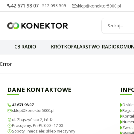
42 671 98 07
|
512 093 509
sklep@konektor5000.pl
CB RADIO
KRÓTKOFALARSTWO
RADIOKOMUN
Radiora ISM-868-H
Error
DANE KONTAKTOWE
INF
42 671 98 07
O skle
sklep@konektor5000.pl
Regul
Konta
ul. Zbąszyńska 2, Łódź
Numer
Pracujemy: Pn-Pt 8:00 - 17:00
Zwrot 
Soboty i niedziele: sklep nieczynny
Wysyłk