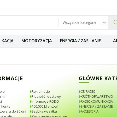
IKACJA
MOTORYZACJA
ENERGIA / ZASILANIE
A
 Antena 21cm złąc
ORMACJE
GŁÓWNE KAT
pie
Reklamacje
CB RADIO
amin
Płatność i dostawy
KRÓTKOFALARSTWO
kt
Informacje RODO
RADIOKOMUNIKACJA
 konta
100.000 klientów!
ENERGIA / ZASILANIE
towaru do 30 dni
Szybka wysyłka
AKCESORIA
a gratis
Zgłoszenie serwisowe