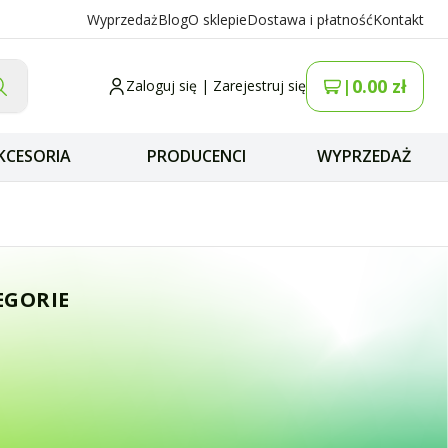
Wyprzedaż
Blog
O sklepie
Dostawa i płatność
Kontakt
0.00
zł
|
Zaloguj się
|
Zarejestruj się
KCESORIA
PRODUCENCI
WYPRZEDAŻ
ze SMA składana 8
EGORIE