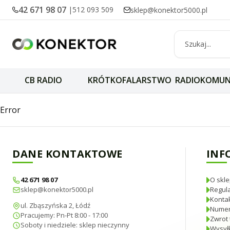
42 671 98 07
|
512 093 509
sklep@konektor5000.pl
CB RADIO
KRÓTKOFALARSTWO
RADIOKOMUN
XIEGU VM-1 anten
Error
DANE KONTAKTOWE
INF
42 671 98 07
O skle
sklep@konektor5000.pl
Regul
Konta
ul. Zbąszyńska 2, Łódź
Numer
Pracujemy: Pn-Pt 8:00 - 17:00
Zwrot 
Soboty i niedziele: sklep nieczynny
Wysyłk