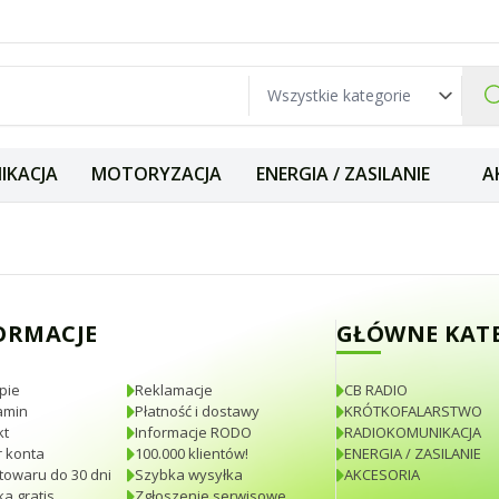
IKACJA
MOTORYZACJA
ENERGIA / ZASILANIE
A
a terenowa HF prz
ORMACJE
GŁÓWNE KAT
pie
Reklamacje
CB RADIO
amin
Płatność i dostawy
KRÓTKOFALARSTWO
kt
Informacje RODO
RADIOKOMUNIKACJA
 konta
100.000 klientów!
ENERGIA / ZASILANIE
towaru do 30 dni
Szybka wysyłka
AKCESORIA
a gratis
Zgłoszenie serwisowe