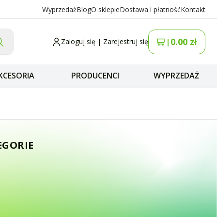
Wyprzedaż
Blog
O sklepie
Dostawa i płatność
Kontakt
0.00
zł
|
Zaloguj się
|
Zarejestruj się
KCESORIA
PRODUCENCI
WYPRZEDAŻ
enośna QRP 7-30M
EGORIE