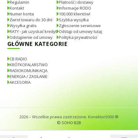
Regulamin
Płatność i dostawy
Kontakt
Informacje RODO
Numer konta
100.000 klientów!
Zwrot towaru do 30 dni
Szybka wysyłka
Wysyłka gratis
Zgłoszenie serwisowe
RATY - jak uzyskać kredyt
Odstąp od umowy tutaj
Odstąpienie od umowy
Polityka prywatności
GŁÓWNE KATEGORIE
CB RADIO
KRÓTKOFALARSTWO
RADIOKOMUNIKACJA
ENERGIA / ZASILANIE
AKCESORIA
2026
– Wszelkie prawa zastrzeżone. Konektor5000 ®
© SOHO B2B