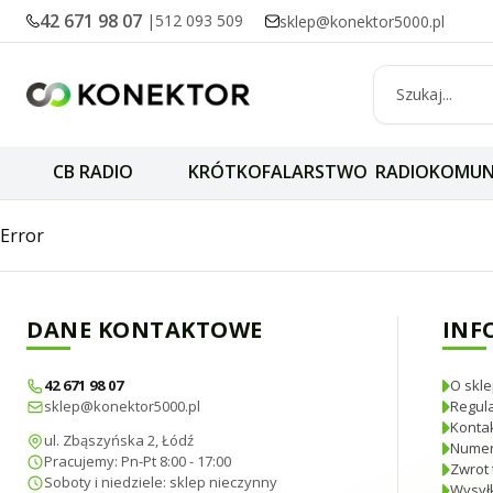
42 671 98 07
|
512 093 509
sklep@konektor5000.pl
CB RADIO
KRÓTKOFALARSTWO
RADIOKOMUN
Stacja dokująca b
Error
DANE KONTAKTOWE
INF
42 671 98 07
O skle
sklep@konektor5000.pl
Regul
Konta
ul. Zbąszyńska 2, Łódź
Numer
Pracujemy: Pn-Pt 8:00 - 17:00
Zwrot 
Soboty i niedziele: sklep nieczynny
Wysyłk