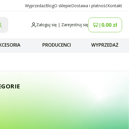
Wyprzedaż
Blog
O sklepie
Dostawa i płatność
Kontakt
0.00
zł
|
Zaloguj się
|
Zarejestruj się
KCESORIA
PRODUCENCI
WYPRZEDAŻ
ent Randy III, Je
EGORIE