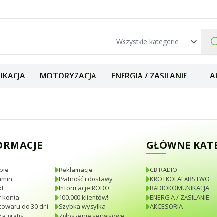
IKACJA
MOTORYZACJA
ENERGIA / ZASILANIE
A
iurkowa do Presid
ORMACJE
GŁÓWNE KAT
pie
Reklamacje
CB RADIO
amin
Płatność i dostawy
KRÓTKOFALARSTWO
kt
Informacje RODO
RADIOKOMUNIKACJA
 konta
100.000 klientów!
ENERGIA / ZASILANIE
towaru do 30 dni
Szybka wysyłka
AKCESORIA
a gratis
Zgłoszenie serwisowe