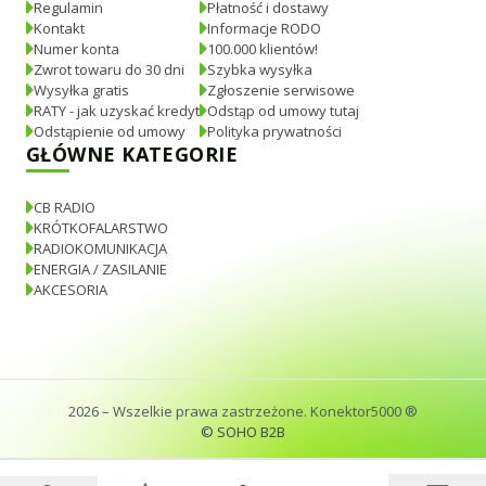
Regulamin
Płatność i dostawy
Kontakt
Informacje RODO
Numer konta
100.000 klientów!
Zwrot towaru do 30 dni
Szybka wysyłka
Wysyłka gratis
Zgłoszenie serwisowe
RATY - jak uzyskać kredyt
Odstąp od umowy tutaj
Odstąpienie od umowy
Polityka prywatności
GŁÓWNE KATEGORIE
CB RADIO
KRÓTKOFALARSTWO
RADIOKOMUNIKACJA
ENERGIA / ZASILANIE
AKCESORIA
2026
– Wszelkie prawa zastrzeżone. Konektor5000 ®
© SOHO B2B