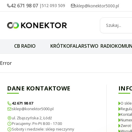
42 671 98 07
|
512 093 509
sklep@konektor5000.pl
CB RADIO
KRÓTKOFALARSTWO
RADIOKOMUN
BAOFENG BF-25E G
Error
DANE KONTAKTOWE
INF
42 671 98 07
O skle
sklep@konektor5000.pl
Regul
Konta
ul. Zbąszyńska 2, Łódź
Numer
Pracujemy: Pn-Pt 8:00 - 17:00
Zwrot 
Soboty i niedziele: sklep nieczynny
Wysyłk