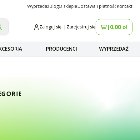
Wyprzedaż
Blog
O sklepie
Dostawa i płatność
Kontakt
0.00
zł
|
Zaloguj się
|
Zarejestruj się
KCESORIA
PRODUCENCI
WYPRZEDAŻ
ótkofalówki PMR b
EGORIE