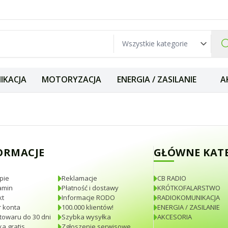
IKACJA
MOTORYZACJA
ENERGIA / ZASILANIE
A
REEN Twin Pack kr
ORMACJE
GŁÓWNE KAT
pie
Reklamacje
CB RADIO
amin
Płatność i dostawy
KRÓTKOFALARSTWO
kt
Informacje RODO
RADIOKOMUNIKACJA
 konta
100.000 klientów!
ENERGIA / ZASILANIE
towaru do 30 dni
Szybka wysyłka
AKCESORIA
a gratis
Zgłoszenie serwisowe