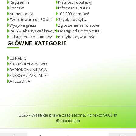
Regulamin
Płatność i dostawy
Kontakt
Informacje RODO
Numer konta
100.000 klientów!
Zwrot towaru do 30 dni
Szybka wysyłka
Wysyłka gratis
Zgłoszenie serwisowe
RATY - jak uzyskać kredyt
Odstąp od umowy tutaj
Odstąpienie od umowy
Polityka prywatności
GŁÓWNE KATEGORIE
CB RADIO
KRÓTKOFALARSTWO
RADIOKOMUNIKACJA
ENERGIA / ZASILANIE
AKCESORIA
2026
– Wszelkie prawa zastrzeżone. Konektor5000 ®
© SOHO B2B