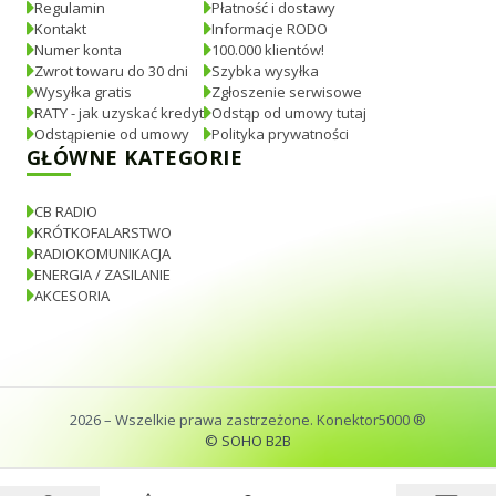
Regulamin
Płatność i dostawy
Kontakt
Informacje RODO
Numer konta
100.000 klientów!
Zwrot towaru do 30 dni
Szybka wysyłka
Wysyłka gratis
Zgłoszenie serwisowe
RATY - jak uzyskać kredyt
Odstąp od umowy tutaj
Odstąpienie od umowy
Polityka prywatności
GŁÓWNE KATEGORIE
CB RADIO
KRÓTKOFALARSTWO
RADIOKOMUNIKACJA
ENERGIA / ZASILANIE
AKCESORIA
2026
– Wszelkie prawa zastrzeżone. Konektor5000 ®
© SOHO B2B