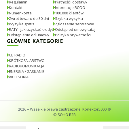
Regulamin
Płatność i dostawy
Kontakt
Informacje RODO
Numer konta
100.000 klientów!
Zwrot towaru do 30 dni
Szybka wysyłka
Wysyłka gratis
Zgłoszenie serwisowe
RATY - jak uzyskać kredyt
Odstąp od umowy tutaj
Odstąpienie od umowy
Polityka prywatności
GŁÓWNE KATEGORIE
CB RADIO
KRÓTKOFALARSTWO
RADIOKOMUNIKACJA
ENERGIA / ZASILANIE
AKCESORIA
2026
– Wszelkie prawa zastrzeżone. Konektor5000 ®
© SOHO B2B