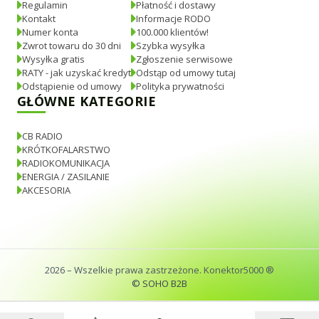
Regulamin
Płatność i dostawy
Kontakt
Informacje RODO
Numer konta
100.000 klientów!
Zwrot towaru do 30 dni
Szybka wysyłka
Wysyłka gratis
Zgłoszenie serwisowe
RATY - jak uzyskać kredyt
Odstąp od umowy tutaj
Odstąpienie od umowy
Polityka prywatności
GŁÓWNE KATEGORIE
CB RADIO
KRÓTKOFALARSTWO
RADIOKOMUNIKACJA
ENERGIA / ZASILANIE
AKCESORIA
2026
– Wszelkie prawa zastrzeżone. Konektor5000 ®
© SOHO B2B