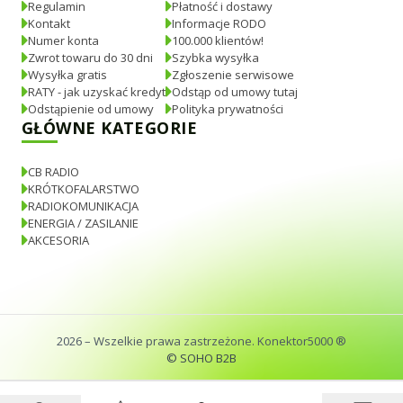
Regulamin
Płatność i dostawy
Kontakt
Informacje RODO
Numer konta
100.000 klientów!
Zwrot towaru do 30 dni
Szybka wysyłka
Wysyłka gratis
Zgłoszenie serwisowe
RATY - jak uzyskać kredyt
Odstąp od umowy tutaj
Odstąpienie od umowy
Polityka prywatności
GŁÓWNE KATEGORIE
CB RADIO
KRÓTKOFALARSTWO
RADIOKOMUNIKACJA
ENERGIA / ZASILANIE
AKCESORIA
2026
– Wszelkie prawa zastrzeżone. Konektor5000 ®
© SOHO B2B