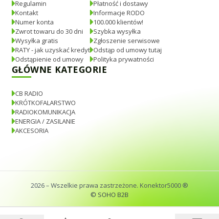
Regulamin
Płatność i dostawy
Kontakt
Informacje RODO
Numer konta
100.000 klientów!
Zwrot towaru do 30 dni
Szybka wysyłka
Wysyłka gratis
Zgłoszenie serwisowe
RATY - jak uzyskać kredyt
Odstąp od umowy tutaj
Odstąpienie od umowy
Polityka prywatności
GŁÓWNE KATEGORIE
CB RADIO
KRÓTKOFALARSTWO
RADIOKOMUNIKACJA
ENERGIA / ZASILANIE
AKCESORIA
2026
– Wszelkie prawa zastrzeżone. Konektor5000 ®
© SOHO B2B