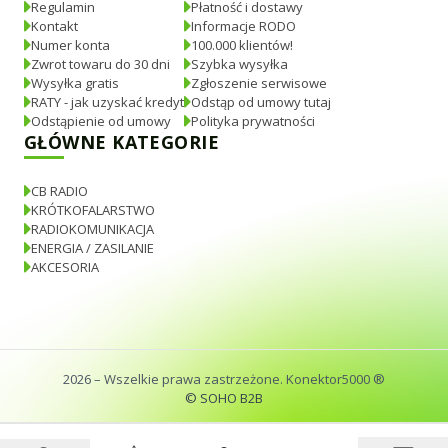
Regulamin
Płatność i dostawy
Kontakt
Informacje RODO
Numer konta
100.000 klientów!
Zwrot towaru do 30 dni
Szybka wysyłka
Wysyłka gratis
Zgłoszenie serwisowe
RATY - jak uzyskać kredyt
Odstąp od umowy tutaj
Odstąpienie od umowy
Polityka prywatności
GŁÓWNE KATEGORIE
CB RADIO
KRÓTKOFALARSTWO
RADIOKOMUNIKACJA
ENERGIA / ZASILANIE
AKCESORIA
2026
– Wszelkie prawa zastrzeżone. Konektor5000 ®
© SOHO B2B