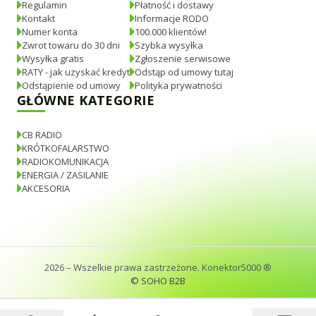
Regulamin
Płatność i dostawy
Kontakt
Informacje RODO
Numer konta
100.000 klientów!
Zwrot towaru do 30 dni
Szybka wysyłka
Wysyłka gratis
Zgłoszenie serwisowe
RATY - jak uzyskać kredyt
Odstąp od umowy tutaj
Odstąpienie od umowy
Polityka prywatności
GŁÓWNE KATEGORIE
CB RADIO
KRÓTKOFALARSTWO
RADIOKOMUNIKACJA
ENERGIA / ZASILANIE
AKCESORIA
2026
– Wszelkie prawa zastrzeżone. Konektor5000 ®
© SOHO B2B