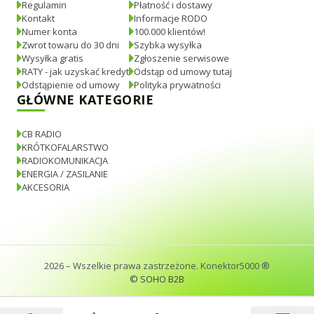
Regulamin
Płatność i dostawy
Kontakt
Informacje RODO
Numer konta
100.000 klientów!
Zwrot towaru do 30 dni
Szybka wysyłka
Wysyłka gratis
Zgłoszenie serwisowe
RATY - jak uzyskać kredyt
Odstąp od umowy tutaj
Odstąpienie od umowy
Polityka prywatności
GŁÓWNE KATEGORIE
CB RADIO
KRÓTKOFALARSTWO
RADIOKOMUNIKACJA
ENERGIA / ZASILANIE
AKCESORIA
2026
– Wszelkie prawa zastrzeżone. Konektor5000 ®
© SOHO B2B