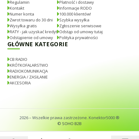
Regulamin
Płatność i dostawy
Kontakt
Informacje RODO
Numer konta
100.000 klientów!
Zwrot towaru do 30 dni
Szybka wysyłka
Wysyłka gratis
Zgłoszenie serwisowe
RATY - jak uzyskać kredyt
Odstąp od umowy tutaj
Odstąpienie od umowy
Polityka prywatności
GŁÓWNE KATEGORIE
CB RADIO
KRÓTKOFALARSTWO
RADIOKOMUNIKACJA
ENERGIA / ZASILANIE
AKCESORIA
2026
– Wszelkie prawa zastrzeżone. Konektor5000 ®
© SOHO B2B