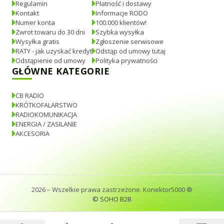
Regulamin
Płatność i dostawy
Kontakt
Informacje RODO
Numer konta
100.000 klientów!
Zwrot towaru do 30 dni
Szybka wysyłka
Wysyłka gratis
Zgłoszenie serwisowe
RATY - jak uzyskać kredyt
Odstąp od umowy tutaj
Odstąpienie od umowy
Polityka prywatności
GŁÓWNE KATEGORIE
CB RADIO
KRÓTKOFALARSTWO
RADIOKOMUNIKACJA
ENERGIA / ZASILANIE
AKCESORIA
2026
– Wszelkie prawa zastrzeżone. Konektor5000 ®
© SOHO B2B