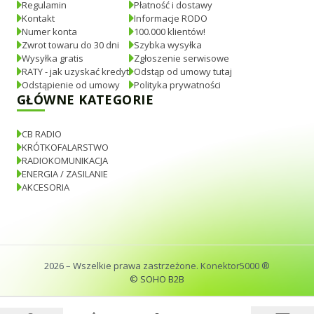
Regulamin
Płatność i dostawy
Kontakt
Informacje RODO
Numer konta
100.000 klientów!
Zwrot towaru do 30 dni
Szybka wysyłka
Wysyłka gratis
Zgłoszenie serwisowe
RATY - jak uzyskać kredyt
Odstąp od umowy tutaj
Odstąpienie od umowy
Polityka prywatności
GŁÓWNE KATEGORIE
CB RADIO
KRÓTKOFALARSTWO
RADIOKOMUNIKACJA
ENERGIA / ZASILANIE
AKCESORIA
2026
– Wszelkie prawa zastrzeżone. Konektor5000 ®
© SOHO B2B