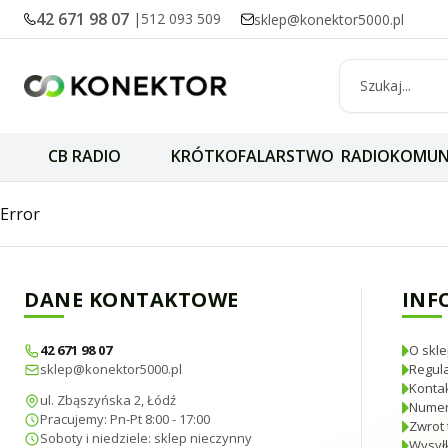
42 671 98 07
|
512 093 509
sklep@konektor5000.pl
CB RADIO
KRÓTKOFALARSTWO
RADIOKOMUN
Akumulator / bat
Error
DANE KONTAKTOWE
INF
42 671 98 07
O skle
sklep@konektor5000.pl
Regul
Konta
ul. Zbąszyńska 2, Łódź
Numer
Pracujemy: Pn-Pt 8:00 - 17:00
Zwrot 
Soboty i niedziele: sklep nieczynny
Wysyłk