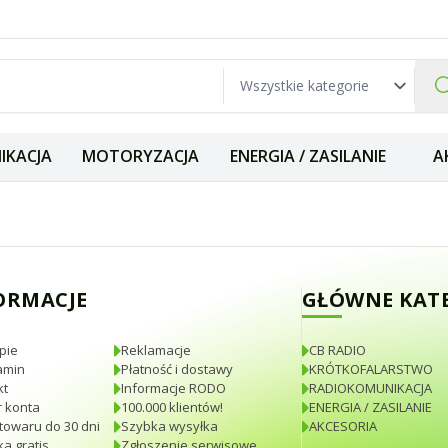
IKACJA
MOTORYZACJA
ENERGIA / ZASILANIE
A
eria 3100mAh do 
ORMACJE
GŁÓWNE KAT
pie
Reklamacje
CB RADIO
amin
Płatność i dostawy
KRÓTKOFALARSTWO
kt
Informacje RODO
RADIOKOMUNIKACJA
 konta
100.000 klientów!
ENERGIA / ZASILANIE
towaru do 30 dni
Szybka wysyłka
AKCESORIA
a gratis
Zgłoszenie serwisowe