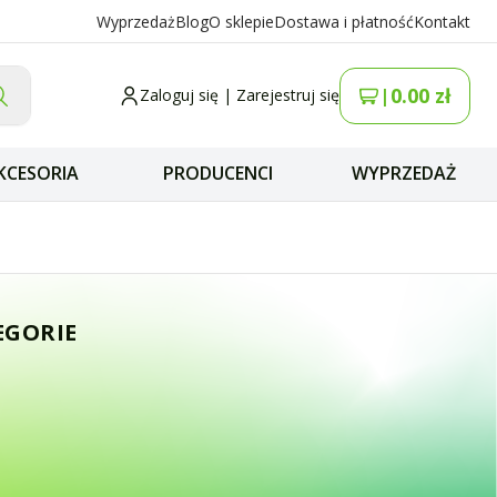
Wyprzedaż
Blog
O sklepie
Dostawa i płatność
Kontakt
0.00
zł
|
Zaloguj się
|
Zarejestruj się
KCESORIA
PRODUCENCI
WYPRZEDAŻ
AnyTone AT-D878 U
EGORIE