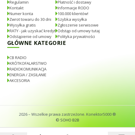
Regulamin
Płatność i dostawy
Kontakt
Informacje RODO
Numer konta
100.000 klientów!
Zwrot towaru do 30 dni
Szybka wysyłka
Wysyłka gratis
Zgłoszenie serwisowe
RATY - jak uzyskać kredyt
Odstąp od umowy tutaj
Odstąpienie od umowy
Polityka prywatności
GŁÓWNE KATEGORIE
CB RADIO
KRÓTKOFALARSTWO
RADIOKOMUNIKACJA
ENERGIA / ZASILANIE
AKCESORIA
2026
– Wszelkie prawa zastrzeżone. Konektor5000 ®
© SOHO B2B