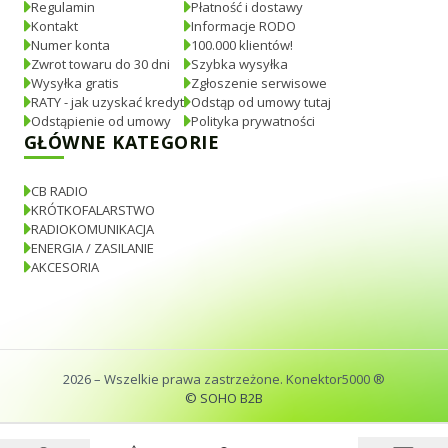
Regulamin
Płatność i dostawy
Kontakt
Informacje RODO
Numer konta
100.000 klientów!
Zwrot towaru do 30 dni
Szybka wysyłka
Wysyłka gratis
Zgłoszenie serwisowe
RATY - jak uzyskać kredyt
Odstąp od umowy tutaj
Odstąpienie od umowy
Polityka prywatności
GŁÓWNE KATEGORIE
CB RADIO
KRÓTKOFALARSTWO
RADIOKOMUNIKACJA
ENERGIA / ZASILANIE
AKCESORIA
2026
– Wszelkie prawa zastrzeżone. Konektor5000 ®
© SOHO B2B