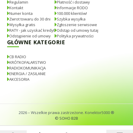
Regulamin
Płatność i dostawy
Kontakt
Informacje RODO
Numer konta
100.000 klientów!
Zwrot towaru do 30 dni
Szybka wysyłka
Wysyłka gratis
Zgłoszenie serwisowe
RATY - jak uzyskać kredyt
Odstąp od umowy tutaj
Odstąpienie od umowy
Polityka prywatności
GŁÓWNE KATEGORIE
CB RADIO
KRÓTKOFALARSTWO
RADIOKOMUNIKACJA
ENERGIA / ZASILANIE
AKCESORIA
2026
– Wszelkie prawa zastrzeżone. Konektor5000 ®
© SOHO B2B